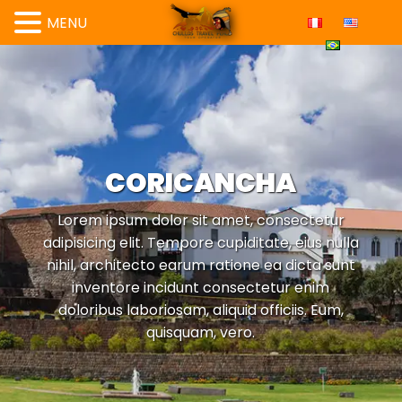
MENU
CORICANCHA
Lorem ipsum dolor sit amet, consectetur
adipisicing elit. Tempore cupiditate, eius nulla
nihil, architecto earum ratione ea dicta sunt
inventore incidunt consectetur enim
doloribus laboriosam, aliquid officiis. Eum,
quisquam, vero.