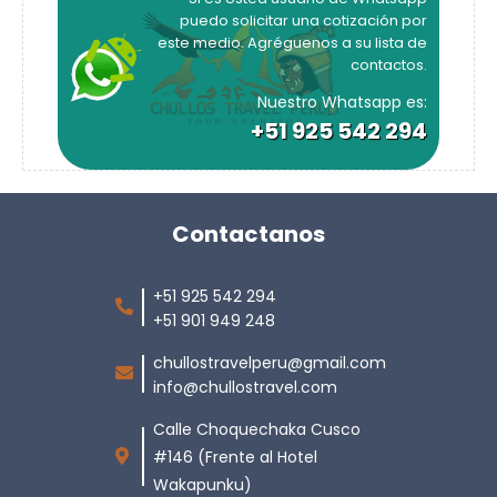
puedo solicitar una cotización por
este medio. Agréguenos a su lista de
contactos.
Nuestro Whatsapp es:
+51 925 542 294
Contactanos
+51 925 542 294
+51 901 949 248
chullostravelperu@gmail.com
info@chullostravel.com
Calle Choquechaka Cusco
#146 (Frente al Hotel
Wakapunku)