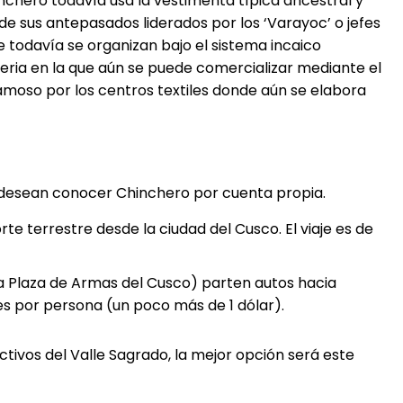
chero todavía usa la vestimenta típica ancestral y
 sus antepasados liderados por los ‘Varayoc’ o jefes
e todavía se organizan bajo el sistema incaico
feria en la que aún se puede comercializar mediante el
moso por los centros textiles donde aún se elabora
 desean conocer Chinchero por cuenta propia.
te terrestre desde la ciudad del Cusco. El viaje es de
la Plaza de Armas del Cusco) parten autos hacia
les por persona (un poco más de 1 dólar).
ctivos del Valle Sagrado, la mejor opción será este