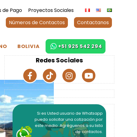
 de Pago
Proyectos Sociales
Números de Contactos
Contactanos
NO
BOLIVIA
+51 925 542 294
Redes Sociales
Si es Usted usuario de Whatsapp
puedo solicitar una cotización por
este medio. Agréguenos a su lista
de contactos.