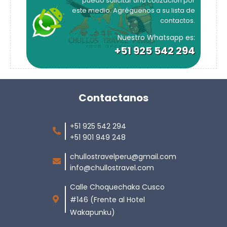
puedo solicitar una cotización por
este medio. Agréguenos a su lista de
contactos.
Nuestro Whatsapp es:
+51 925 542 294
Contactanos
+51 925 542 294
+51 901 949 248
chullostravelperu@gmail.com
info@chullostravel.com
Calle Choquechaka Cusco
#146 (Frente al Hotel
Wakapunku)