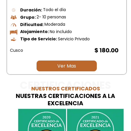
Duración:
Todo el día
Grupo:
2- 10 personas
Dificultad:
Moderada
Alojamiento:
No incluido
Tipo de Servicio:
Servicio Privado
$ 180.00
Cusco
Ver Mas
CERTIFICACIONES
NUESTROS CERTIFICADOS
NUESTRAS CERTIFICACIONES A LA
EXCELENCIA