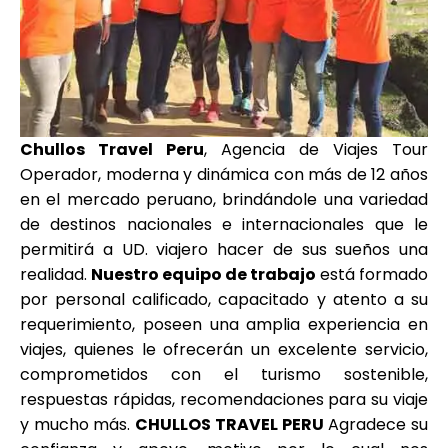
picchu
Tour Tiahuanaco desde Puno 1 día-
Puerta del Sol & Bolivia
Tour de lujo Cusco 8 dias
Machupicchu + Hotel 4*
Tour Uros Taquile 1 día | Salidas
desde Puno
Chullos Travel Peru
, Agencia de Viajes Tour
Operador, moderna y dinámica con más de 12 años
en el mercado peruano, brindándole una variedad
de destinos nacionales e internacionales que le
permitirá a UD. viajero hacer de sus sueños una
realidad.
Nuestro equipo de trabajo
está formado
por personal calificado, capacitado y atento a su
requerimiento, poseen una amplia experiencia en
viajes, quienes le ofrecerán un excelente servicio,
comprometidos con el turismo sostenible,
respuestas rápidas, recomendaciones para su viaje
y mucho más.
CHULLOS TRAVEL PERU
Agradece su