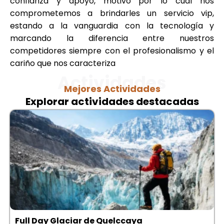
confianza y apoyo, motivo por lo cual nos
comprometemos a brindarles un servicio vip,
estando a la vanguardia con la tecnología y
marcando la diferencia entre nuestros
competidores siempre con el profesionalismo y el
cariño que nos caracteriza
Actividades
Mejores Actividades
Explorar actividades destacadas
Full Day Glaciar de Quelccaya