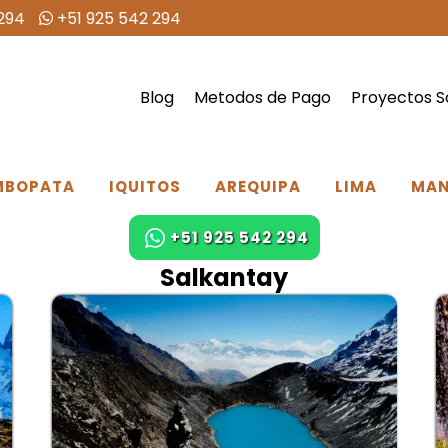
294
+51 925 542 294
Blog
Metodos de Pago
Proyectos S
MBOPATA
IQUITOS
AREQUIPA
LIMA
MA
+51 925 542 294
Salkantay