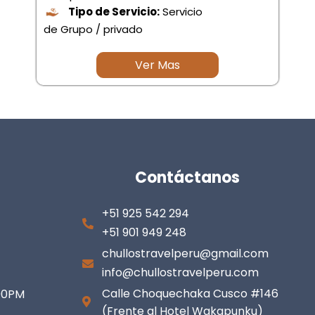
Tipo de Servicio:
Servicio
de Grupo / privado
Ver Mas
Contáctanos
+51 925 542 294
+51 901 949 248
chullostravelperu@gmail.com
info@chullostravelperu.com
Calle Choquechaka Cusco #146
:00PM
(Frente al Hotel Wakapunku)