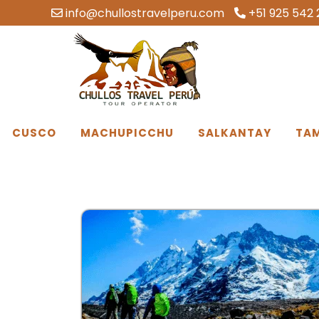
info@chullostravelperu.com
+51 925 542 
CUSCO
MACHUPICCHU
SALKANTAY
TA