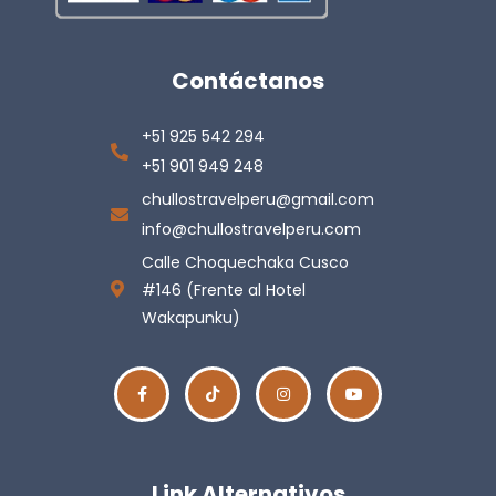
Contáctanos
+51 925 542 294
+51 901 949 248
chullostravelperu@gmail.com
info@chullostravelperu.com
Calle Choquechaka Cusco
#146 (Frente al Hotel
Wakapunku)
Link Alternativos