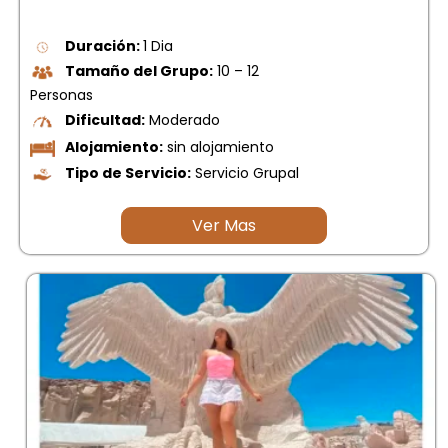
picchu
Tour Tiahuanaco desde Puno 1 día-
Duración:
1 Dia
Puerta del Sol & Bolivia
Tamaño del Grupo:
10 – 12
Tour de lujo Cusco 8 dias
Personas
Machupicchu + Hotel 4*
Tour Uros Taquile 1 día | Salidas
Dificultad:
Moderado
desde Puno
Alojamiento:
sin alojamiento
Tipo de Servicio:
Servicio Grupal
Ver Mas