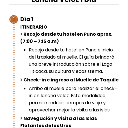
picchu
Tour Tiahuanaco desde Puno 1 día-
Puerta del Sol & Bolivia
Día 1
1
Tour de lujo Cusco 8 dias
ITINERARIO
Machupicchu + Hotel 4*
Tour Uros Taquile 1 día | Salidas
Recojo desde tu hotel en Puno aprox.
desde Puno
(7:00 – 7:15 a.m)
Recojo desde tu hotel en Puno e inicio
del traslado al muelle. El guía brindará
una breve introducción sobre el Lago
Titicaca, su cultura y ecosistema.
Check-in e ingreso al Muelle de Taquile
Arribo al muelle para realizar el check-
in en lancha veloz. Esta modalidad
permite reducir tiempos de viaje y
aprovechar mejor la visita a las islas.
Navegación y visita a las Islas
Flotantes de los Uros