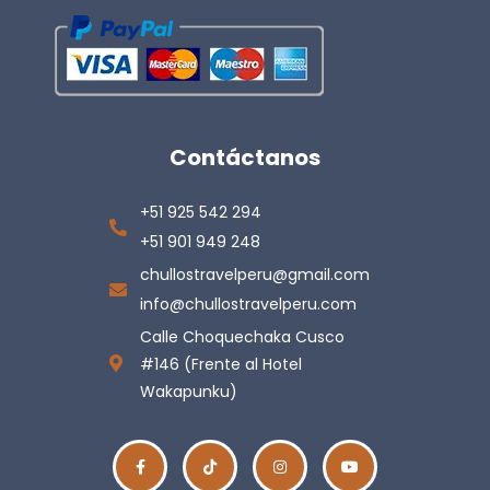
Contáctanos
+51 925 542 294
+51 901 949 248
chullostravelperu@gmail.com
info@chullostravelperu.com
Calle Choquechaka Cusco
#146 (Frente al Hotel
Wakapunku)