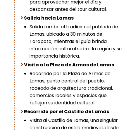
para aprovechar mejor el día y
picchu
descansar antes del tour cultural.
Tour Tiahuanaco desde Puno 1 día-
Salida hacia Lamas
Puerta del Sol & Bolivia
Tour de lujo Cusco 8 dias
Salida rumbo al tradicional poblado de
Machupicchu + Hotel 4*
Lamas, ubicado a 30 minutos de
Tour Uros Taquile 1 día | Salidas
desde Puno
Tarapoto, mientras el guía brinda
información cultural sobre la región y su
importancia histórica.
Visita a la Plaza de Armas de Lamas
Recorrido por la Plaza de Armas de
Lamas, punto central del pueblo,
rodeado de arquitectura tradicional,
comercios locales y espacios que
reflejan su identidad cultural.
Recorrido por el Castillo de Lamas
Visita al Castillo de Lamas, una singular
construcción de estilo medieval, desde