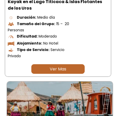
Kayak en el Lago Titicaca & Islas Flotantes
picchu
de los Uros
Tour Tiahuanaco desde Puno 1 día-
Puerta del Sol & Bolivia
Duración:
Medio día
Tour de lujo Cusco 8 dias
Tamaño del Grupo:
15 – 20
Machupicchu + Hotel 4*
Personas
Tour Uros Taquile 1 día | Salidas
desde Puno
Dificultad:
Moderado
Alojamiento:
No Hotel
Tipo de Servicio:
Servicio
Privado
Ver Mas