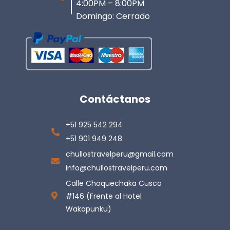
4:00PM – 8:00PM
Domingo: Cerrado
Contáctanos
+51 925 542 294
+51 901 949 248
chullostravelperu@gmail.com
info@chullostravelperu.com
Calle Choquechaka Cusco
#146 (Frente al Hotel
Wakapunku)