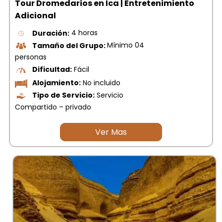
Tour Dromedarios en Ica | Entretenimiento
picchu
Adicional
Tour Tiahuanaco desde Puno 1 día-
Puerta del Sol & Bolivia
Duración:
4 horas
Tour de lujo Cusco 8 dias
Tamaño del Grupo:
Mínimo 04
Machupicchu + Hotel 4*
personas
Tour Uros Taquile 1 día | Salidas
desde Puno
Dificultad:
Fácil
Alojamiento:
No incluido
Tipo de Servicio:
Servicio
Compartido – privado
Ver Mas