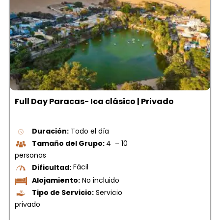
Full Day Paracas- Ica clásico | Privado
Duración:
Todo el día
Tamaño del Grupo:
4 – 10
personas
Dificultad:
Fácil
Alojamiento:
No incluido
Tipo de Servicio:
Servicio
privado