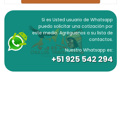
Si es Usted usuario de Whatsapp
puedo solicitar una cotización por
este medio. Agréguenos a su lista de
contactos.
Nuestro Whatsapp es:
+51 925 542 294