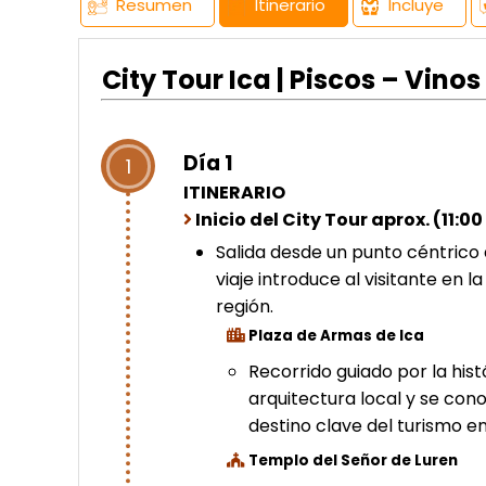
Resumen
Itinerario
Incluye
City Tour Ica | Piscos – Vinos
Día 1
1
ITINERARIO
Inicio del City Tour aprox. (11:0
Salida desde un punto céntrico 
viaje introduce al visitante en l
región.
Plaza de Armas de Ica
Recorrido guiado por la his
arquitectura local y se con
destino clave del turismo en
Templo del Señor de Luren