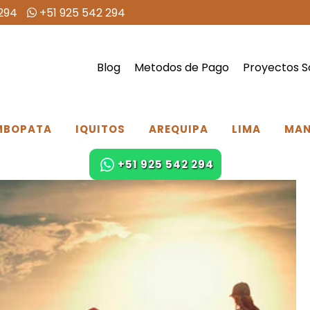
294
+51 925 542 294
Blog
Metodos de Pago
Proyectos S
MBOPATA
IQUITOS
AREQUIPA
LIMA
MA
+51 925 542 294