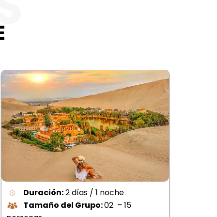
S
E
Duración:
2 horas
Tamaño del Grupo:
Mínimo 02