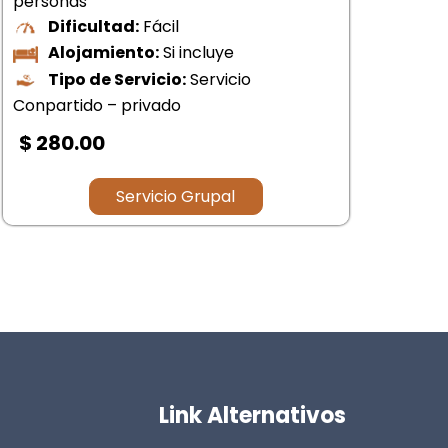
personas
per
Dificultad:
Fácil
Alojamiento:
No incluido
Tipo de Servicio:
Servicio
Compartido – privado
Com
$ 00.00
$
Servicio Grupal
Link Alternativos