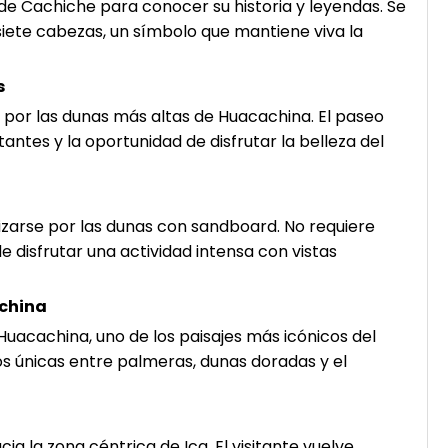
 de Cachiche para conocer su historia y leyendas. Se
iete cabezas, un símbolo que mantiene viva la
s
es por las dunas más altas de Huacachina. El paseo
antes y la oportunidad de disfrutar la belleza del
izarse por las dunas con sandboard. No requiere
e disfrutar una actividad intensa con vistas
achina
 Huacachina, uno de los paisajes más icónicos del
s únicas entre palmeras, dunas doradas y el
ia la zona céntrica de Ica. El visitante vuelve