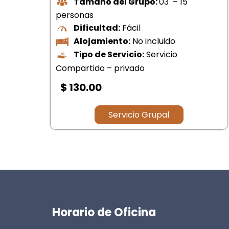
Duración:
19 días y 18 noches
Tamaño del Grupo:
10 – 15
Personas
Dificultad:
Moderado
Alojamiento:
2, 3 y 4 estrellas
Tipo de Servicio:
Grupal – Privado
$ 00.00
Servicio Grupal
Horario de Oficina