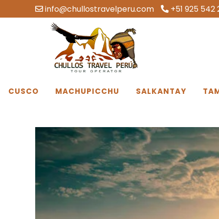
info@chullostravelperu.com
+51 925 542 
CUSCO
MACHUPICCHU
SALKANTAY
TA