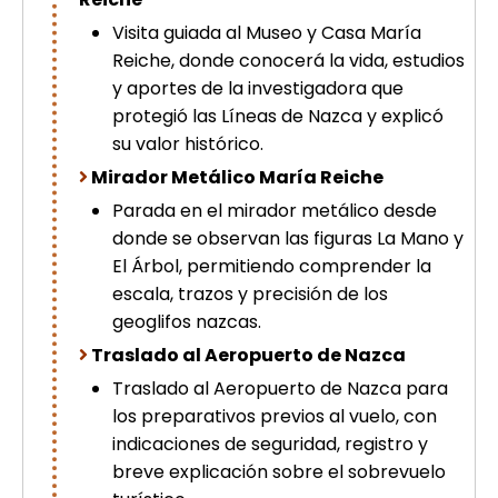
picchu
Visita guiada al Museo y Casa María
Tour Tiahuanaco desde Puno 1 día-
Reiche, donde conocerá la vida, estudios
Puerta del Sol & Bolivia
Tour de lujo Cusco 8 dias
y aportes de la investigadora que
Machupicchu + Hotel 4*
protegió las Líneas de Nazca y explicó
Tour Uros Taquile 1 día | Salidas
su valor histórico.
desde Puno
Mirador Metálico María Reiche
Parada en el mirador metálico desde
donde se observan las figuras La Mano y
El Árbol, permitiendo comprender la
escala, trazos y precisión de los
geoglifos nazcas.
Traslado al Aeropuerto de Nazca
Traslado al Aeropuerto de Nazca para
los preparativos previos al vuelo, con
indicaciones de seguridad, registro y
breve explicación sobre el sobrevuelo