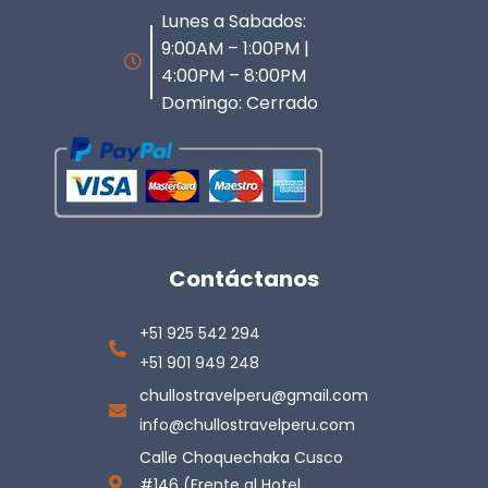
Lunes a Sabados:
9:00AM – 1:00PM |
4:00PM – 8:00PM
Domingo: Cerrado
Contáctanos
+51 925 542 294
+51 901 949 248
chullostravelperu@gmail.com
info@chullostravelperu.com
Calle Choquechaka Cusco
#146 (Frente al Hotel