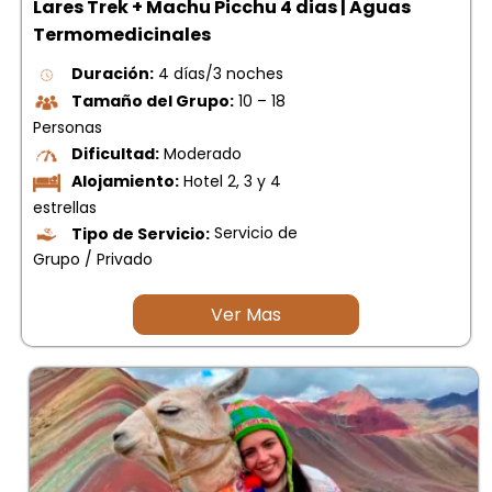
Lares Trek + Machu Picchu 4 dias | Aguas
picchu
Termomedicinales
Tour Tiahuanaco desde Puno 1 día-
Puerta del Sol & Bolivia
Duración:
4 días/3 noches
Tour de lujo Cusco 8 dias
Tamaño del Grupo:
10 – 18
Machupicchu + Hotel 4*
Personas
Tour Uros Taquile 1 día | Salidas
desde Puno
Dificultad:
Moderado
Alojamiento:
Hotel 2, 3 y 4
estrellas
Tipo de Servicio:
Servicio de
Grupo / Privado
Ver Mas