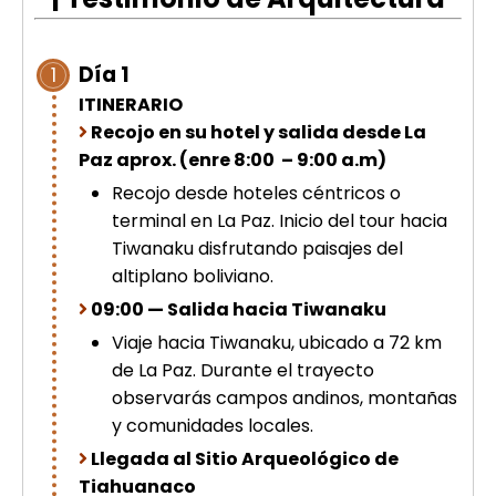
picchu
Tour Tiahuanaco desde Puno 1 día-
Puerta del Sol & Bolivia
Día 1
1
Tour de lujo Cusco 8 dias
ITINERARIO
Machupicchu + Hotel 4*
Tour Uros Taquile 1 día | Salidas
Recojo en su hotel y salida desde La
desde Puno
Paz aprox. (enre 8:00 – 9:00 a.m)
Recojo desde hoteles céntricos o
terminal en La Paz. Inicio del tour hacia
Tiwanaku disfrutando paisajes del
altiplano boliviano.
09:00 — Salida hacia Tiwanaku
Viaje hacia Tiwanaku, ubicado a 72 km
de La Paz. Durante el trayecto
observarás campos andinos, montañas
y comunidades locales.
Llegada al Sitio Arqueológico de
Tiahuanaco