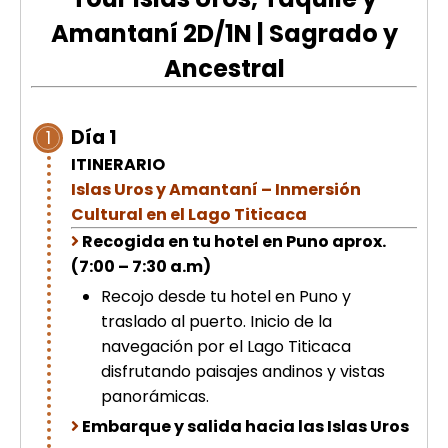
picchu
Amantaní 2D/1N | Sagrado y
Tour Tiahuanaco desde Puno 1 día-
Puerta del Sol & Bolivia
Ancestral
Tour de lujo Cusco 8 dias
Machupicchu + Hotel 4*
Tour Uros Taquile 1 día | Salidas
Día 1
1
desde Puno
ITINERARIO
Islas Uros y Amantaní – Inmersión
Cultural en el Lago Titicaca
Recogida en tu hotel en Puno aprox.
(7:00 – 7:30 a.m)
Recojo desde tu hotel en Puno y
traslado al puerto. Inicio de la
navegación por el Lago Titicaca
disfrutando paisajes andinos y vistas
panorámicas.
Embarque y salida hacia las Islas Uros