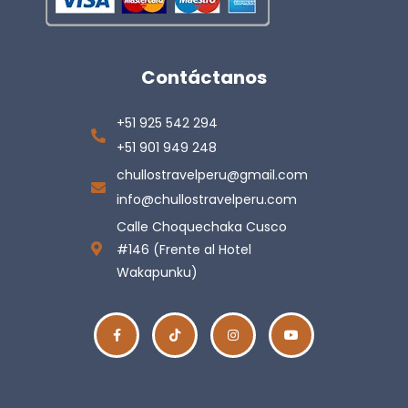
Contáctanos
+51 925 542 294
+51 901 949 248
chullostravelperu@gmail.com
info@chullostravelperu.com
Calle Choquechaka Cusco
#146 (Frente al Hotel
Wakapunku)