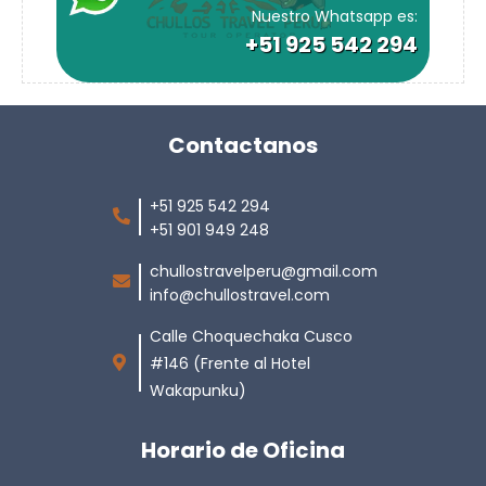
Nuestro Whatsapp es:
+51 925 542 294
Contactanos
+51 925 542 294
+51 901 949 248
chullostravelperu@gmail.com
info@chullostravel.com
Calle Choquechaka Cusco
#146 (Frente al Hotel
Wakapunku)
Horario de Oficina