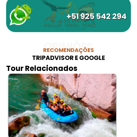
+51 925 542 294
OPINIÕES
RECOMENDAÇÕES
TRIPADVISOR E GOOGLE
Tour Relacionados