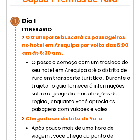
Cusco – Acomodação em hotel 4
estrelas | Machu Picchu
Dia 1
1
ITINERÁRIO
Excursão de luxo de 8 dias em
O transporte buscará os passageiros
Cusco: Machu Picchu + hotel 4
estrelas
no hotel em Arequipa por volta das 6:00
am às 6:30 am .
O passeio começa com um traslado do
seu hotel em Arequipa até o distrito de
Yura em transporte turístico , Durante o
trajeto , o guia fornecerá informações
sobre a geografia e as atrações da
região , enquanto você aprecia as
paisagens com vulcões e vales .
Chegada ao distrito de Yura
Após pouco mais de uma hora de
viagem , você chega ao ponto de