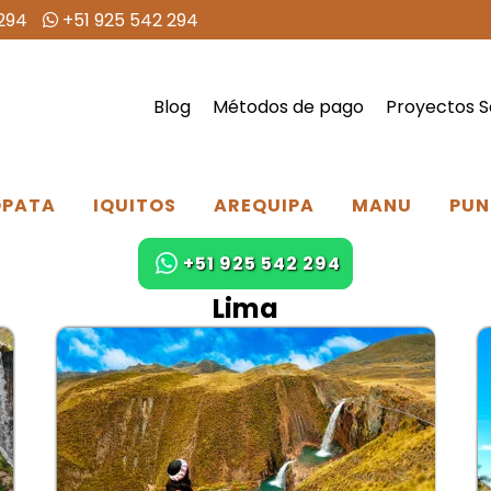
294
+51 925 542 294
Blog
Métodos de pago
Proyectos S
PATA
IQUITOS
AREQUIPA
MANU
PUN
+51 925 542 294
Lima