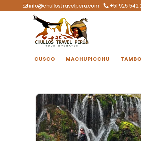
info@chullostravelperu.com
+51 925 542 
CUSCO
MACHUPICCHU
TAMBO