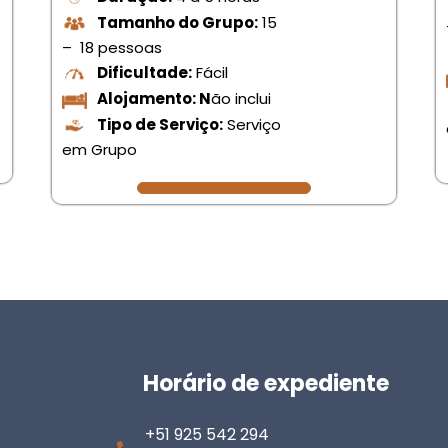
Tamanho do Grupo:
15
– 18 pessoas
Dificultade:
Fácil
Alojamento: N
ão inclui
Tipo de Serviço:
Serviço
em Grupo
Horário de expediente
+51 925 542 294