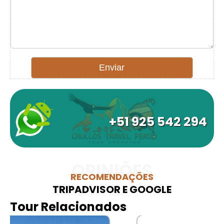
+51 925 542 294
OPINIÕES
RECOMENDAÇÕES
TRIPADVISOR E GOOGLE
Tour Relacionados