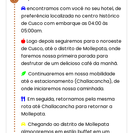
Cusco – Acomodação em hotel 4
encontramos com você no seu hotel, de
estrelas | Machu Picchu
preferência localizada no centro histórico
de Cusco com embarque as 04:00 às
Excursão de luxo de 8 dias em
05:00am.
Cusco: Machu Picchu + hotel 4
Logo depois seguiremos para o noroeste
estrelas
de Cusco, até o distrito de Mollepata, onde
faremos nossa primeira parada para
desfrutar de um delicioso café da manhã.
Continuaremos em nossa mobilidade
até o estacionamento (Challacancha), de
onde iniciaremos nossa caminhada.
Em seguida, retornamos pela mesma
rota até Challacancha para retornar a
Mollepata.
Chegando ao distrito de Mollepata
almoçaremos em estilo buffet em um