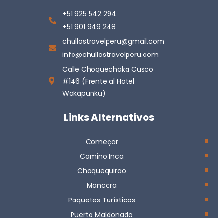
+51 925 542 294
+51 901 949 248
chullostravelperu@gmail.com
info@chullostravelperu.com
Calle Choquechaka Cusco
#146 (Frente al Hotel
Wakapunku)
Links Alternativos
Começar
Camino Inca
Choquequirao
Mancora
Paquetes Turísticos
Puerto Maldonado