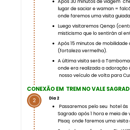
Após 30 minutos de viagem c
lugar de saciar e waman = falcão
onde faremos uma visita guiada 
Luego visitaremos Qenqo (centr
misticismo que lo sentirán al en
Após 15 minutos de mobilidade
(fortaleza vermelha).
A última visita será a Tambom
onde era realizada a adoração
nosso veículo de volta para C
CONEXÃO EM TREM NO VALE SAGRAD
Dia 2
2
Passaremos pelo seu hotel ás
Sagrado após 1 hora e meia de
Pisaq onde faremos uma visita