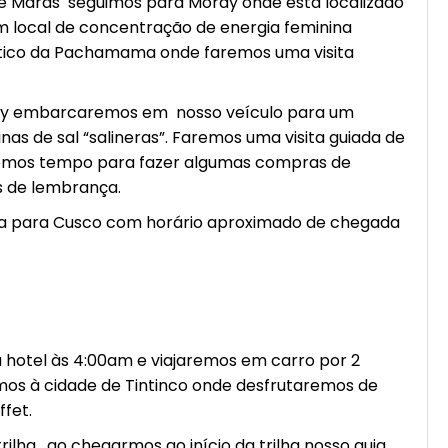
de Maras seguimos para Moray onde está localizado
um local de concentração de energia feminina
ico da Pachamama onde faremos uma visita
ay embarcaremos em nosso veículo para um
nas de sal “salineras”. Faremos uma visita guiada de
emos tempo para fazer algumas compras de
ns de lembrança.
a para Cusco com horário aproximado de chegada
otel às 4:00am e viajaremos em carro por 2
mos à cidade de Tintinco onde desfrutaremos de
fet.
ilha , ao chegarmos ao início da trilha nosso guia