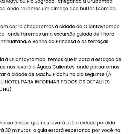
llka Mayu ou Rio Sagrado , chegando á Urubamba
ncas onde teremos um almoço tipo buffet (comida
s em carro chegaremos á cidade de Ollantaytambo
gico , onde faremos uma excursão guiada de 1 hora
Intihuatana, o Banho da Princesa e as terraças
ada á Ollantaytambo temos que ir para a estação de
ue nos levará a Águas Calientes onde passaremos
itar á cidade de Machu Picchu no dia seguinte (À
SEU HOTEL PARA INFORMAR TODOS OS DETALHES
CHU).
so ônibus que nos levará até a cidade perdida
rá 30 minutos o guia estará esperando por você no