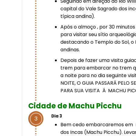
Seguindo em direção ao Rio Wi
capital do Vale Sagrado dos i
típica andina).
Após o almoço , por 30 minuto
para visitar seu sítio arqueoló
destacando o Templo do Sol, o 
andinas.
Depois de fazer uma visita gui
trem para embarcar no trem q
a noite para no dia seguinte vis
NOITE, O GUIA PASSARÁ PELO 
PARA SUA VISITA Á MACHU PIC
Cidade de Machu Picchu
Dia 3
3
Bem cedo embarcaremos em nos
dos Incas (Machu Picchu). Leva