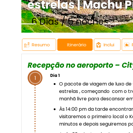
estrelas | Machu 
6 Días / 5 noches
Resumo
Itinerário
Inclui
Recepção no aeroporto – Cit
Dia 1
1
O pacote de viagem de luxo de 
estrelas , começando com o tra
manhã livre para descansar em
Às 14:00 pm da tarde encontrar
visitaremos o primeiro local o 
minutos e depois seguiremos p