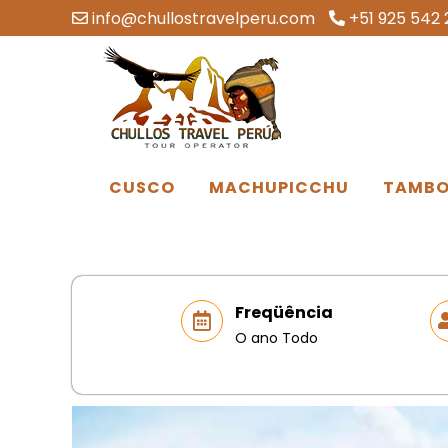
info@chullostravelperu.com
+51 925 542 
CUSCO
MACHUPICCHU
TAMBO
Freqüência
O ano Todo