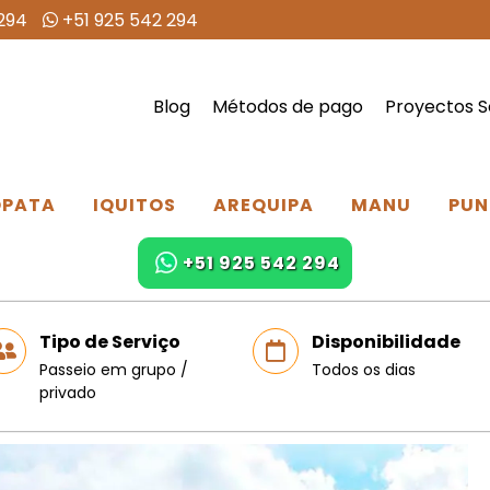
294
+51 925 542 294
Blog
Métodos de pago
Proyectos S
PATA
IQUITOS
AREQUIPA
MANU
PUN
+51 925 542 294
Tipo de Serviço
Disponibilidade
Passeio em grupo /
Todos os dias
privado