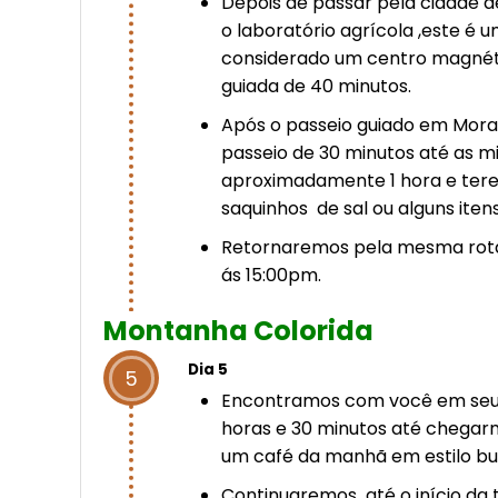
Depois de passar pela cidade 
o laboratório agrícola ,este é 
considerado um centro magnét
guiada de 40 minutos.
Após o passeio guiado em Mor
passeio de 30 minutos até as mi
aproximadamente 1 hora e ter
saquinhos de sal ou alguns ite
Retornaremos pela mesma rot
ás 15:00pm.
Montanha Colorida
Dia 5
5
Encontramos com você em seu h
horas e 30 minutos até chegar
um café da manhã em estilo buf
Continuaremos até o início da tr