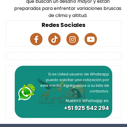
que buscan un desafío mayor y están
preparados para enfrentar variaciones bruscas
de clima y altitud.
Redes Sociales
Si es Usted usuario de Whatsapp
puedo solicitar una cotización por
este medio. Agréguenos a su lista de
contactos.
Nuestro Whatsapp es:
+51 925 542 294