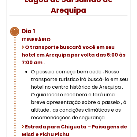
Cusco – Acomodação em hotel 4
Arequipa
estrelas | Machu Picchu
Excursão de luxo de 8 dias em
Dia 1
1
Cusco: Machu Picchu + hotel 4
ITINERÁRIO
estrelas
O transporte buscará você em seu
hotel em Arequipa por volta das 6:00 às
7:00 am .
O passeio começa bem cedo , Nosso
transporte turístico irá buscá-lo em seu
hotel no centro histórico de Arequipa ,
O guia local o receberá e fará uma
breve apresentação sobre o passeio , á
altitude , as condições climáticas e as
recomendações de segurança .
Estrada para Chiguata – Paisagens de
Misti e Pichu Pichu