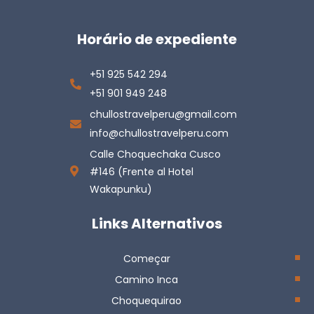
Horário de expediente
+51 925 542 294
+51 901 949 248
chullostravelperu@gmail.com
info@chullostravelperu.com
Calle Choquechaka Cusco
#146 (Frente al Hotel
Wakapunku)
Links Alternativos
Começar
Camino Inca
Choquequirao