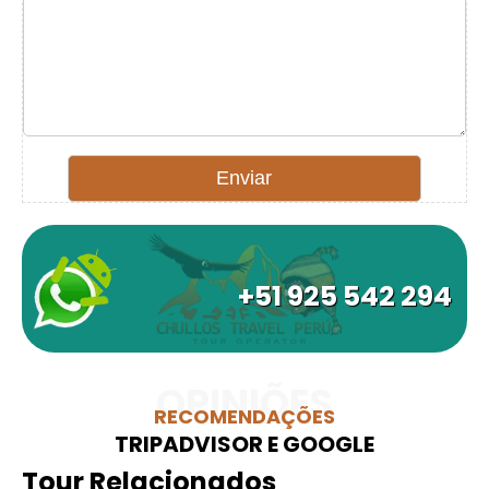
+51 925 542 294
OPINIÕES
RECOMENDAÇÕES
TRIPADVISOR E GOOGLE
Tour Relacionados