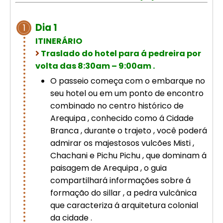
Cusco – Acomodação em hotel 4
estrelas | Machu Picchu
Dia 1
1
ITINERÁRIO
Excursão de luxo de 8 dias em
Traslado do hotel para á pedreira por
Cusco: Machu Picchu + hotel 4
volta das 8:30am – 9:00am .
estrelas
O passeio começa com o embarque no
seu hotel ou em um ponto de encontro
combinado no centro histórico de
Arequipa , conhecido como á Cidade
Branca , durante o trajeto , você poderá
admirar os majestosos vulcões Misti ,
Chachani e Pichu Pichu , que dominam á
paisagem de Arequipa , o guia
compartilhará informações sobre á
formação do sillar , a pedra vulcânica
que caracteriza á arquitetura colonial
da cidade .