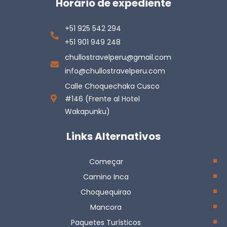
Horário de expediente
+51 925 542 294
+51 901 949 248
chullostravelperu@gmail.com
info@chullostravelperu.com
Calle Choquechaka Cusco
#146 (Frente al Hotel
Wakapunku)
Links Alternativos
Começar
Camino Inca
Choquequirao
Mancora
Paquetes Turísticos