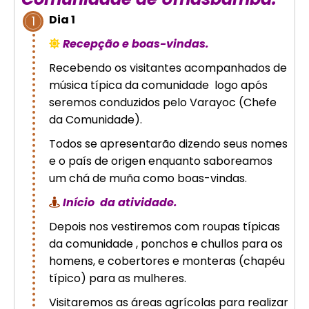
Cusco – Acomodação em hotel 4
Dia 1
1
estrelas | Machu Picchu
Recepção e boas-vindas.
Excursão de luxo de 8 dias em
Recebendo os visitantes acompanhados de
Cusco: Machu Picchu + hotel 4
música típica da comunidade logo após
estrelas
seremos conduzidos pelo Varayoc (Chefe
da Comunidade).
Todos se apresentarão dizendo seus nomes
e o país de origen enquanto saboreamos
um chá de muña como boas-vindas.
Início da atividade.
Depois nos vestiremos com roupas típicas
da comunidade , ponchos e chullos para os
homens, e cobertores e monteras (chapéu
típico) para as mulheres.
Visitaremos as áreas agrícolas para realizar