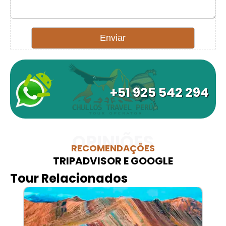
+51 925 542 294
OPINIÕES
RECOMENDAÇÕES
TRIPADVISOR E GOOGLE
Tour Relacionados