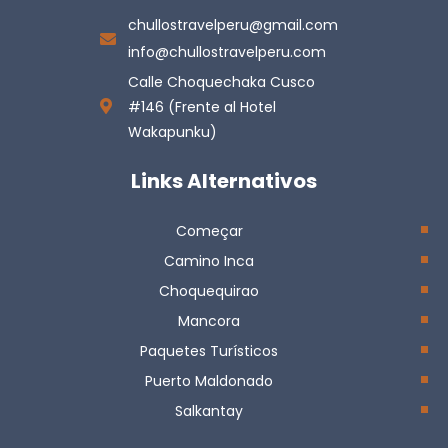
chullostravelperu@gmail.com
info@chullostravelperu.com
Calle Choquechaka Cusco
#146 (Frente al Hotel
Wakapunku)
Links Alternativos
Começar
Camino Inca
Choquequirao
Mancora
Paquetes Turísticos
Puerto Maldonado
Salkantay