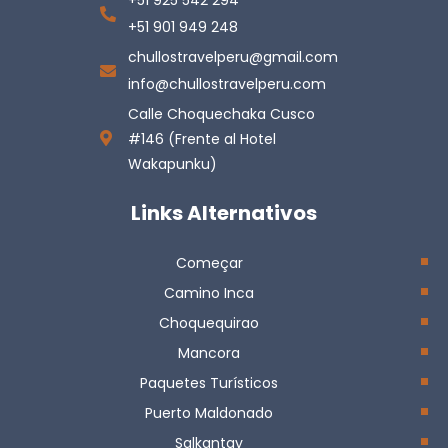
+51 925 542 294
+51 901 949 248
chullostravelperu@gmail.com
info@chullostravelperu.com
Calle Choquechaka Cusco
#146 (Frente al Hotel
Wakapunku)
Links Alternativos
Começar
Camino Inca
Choquequirao
Mancora
Paquetes Turísticos
Puerto Maldonado
Salkantay