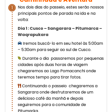
Cusco – Acomodação em hotel 4
Nos dois dias do passeio, estes serão nossos
1
estrelas | Machu Picchu
principais pontos de parada na ida e na
volta:
Excursão de luxo de 8 dias em
Dia 1 : Cusco – Sangarara – Pitumarca –
Cusco: Machu Picchu + hotel 4
Waqrapukara
estrelas
Iremos buscá-lo em seu hotel às 5:00am
– 5:30am para seguir ao sul de Cusco.
Durante o dia passaremos por pequenas
cidades após duas horas de viagem
chegaremos ao Lago Pomacanchi onde
teremos tempo para tirar fotos.
Continuando o passeio chegaremos a
Sangarara onde desfrutaremos de um
delicioso café da manhã e depois
seguiremos para a comunidade de
Pitumarka.