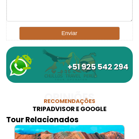
+51 925 542 294
OPINIÕES
RECOMENDAÇÕES
TRIPADVISOR E GOOGLE
Tour Relacionados