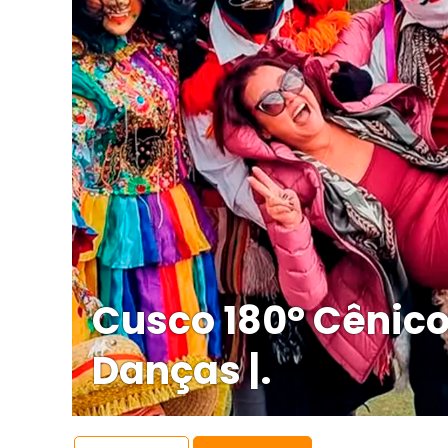
Cusco 180° Cênico 
Danças |.