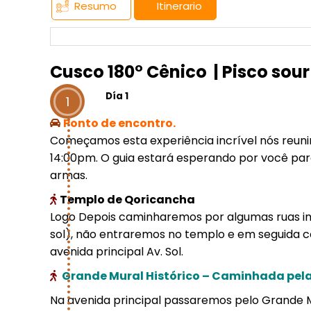
Resumo
Itinerario
Cusco 180° Cênico | Pisco sour
Día 1
1
Ponto de encontro.
Começamos esta experiência incrível nós reun
14:00pm. O guia estará esperando por você par
armas.
Templo de Qoricancha
Logo Depois caminharemos por algumas ruas i
sol), não entraremos no templo e em seguida 
avenida principal Av. Sol.
Grande Mural Histórico – Caminhada pela
Na avenida principal passaremos pelo Grande Mu