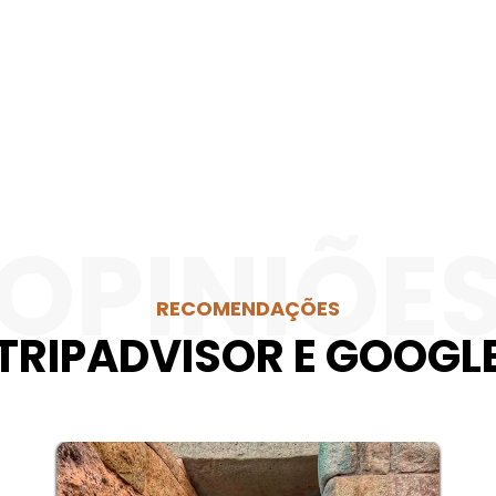
OPINIÕE
RECOMENDAÇÕES
TRIPADVISOR E GOOGL