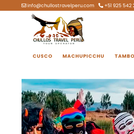
info@chullostravelperu.com
+51 925 542 
CUSCO
MACHUPICCHU
TAMBO