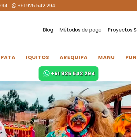
294
+51 925 542 294
Blog
Métodos de pago
Proyectos S
PATA
IQUITOS
AREQUIPA
MANU
PUN
+51 925 542 294