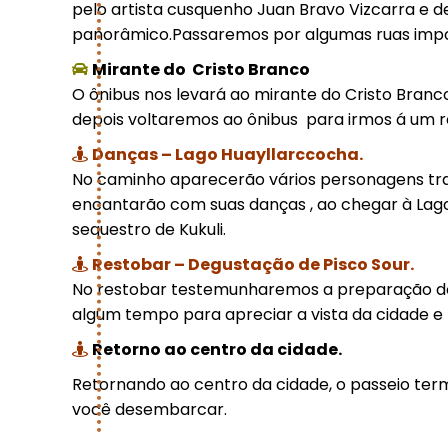
pelo artista cusquenho Juan Bravo Vizcarra e 
panorâmico.Passaremos por algumas ruas impor
Mirante do Cristo Branco
O ônibus nos levará ao mirante do Cristo Branc
depois voltaremos ao ônibus para irmos á um r
Danças – Lago Huayllarccocha
.
No caminho aparecerão vários personagens trav
encantarão com suas danças , ao chegar à Lag
sequestro de Kukuli.
Restobar – Degustação de Pisco Sour
.
No restobar testemunharemos a preparação do
algum tempo para apreciar a vista da cidade e r
Retorno ao centro da cidade.
Retornando ao centro da cidade, o passeio term
você desembarcar.