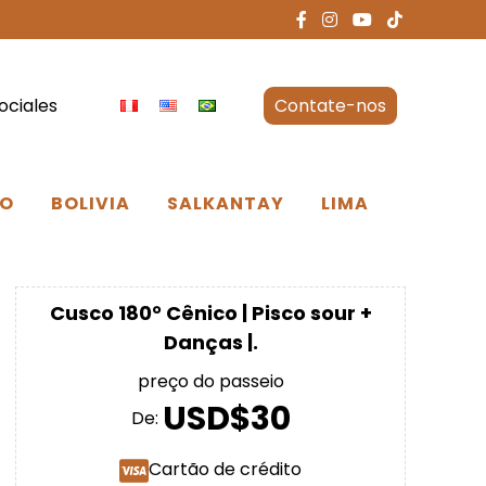
ociales
Contate-nos
O
BOLIVIA
SALKANTAY
LIMA
Cusco 180° Cênico | Pisco sour +
Danças |.
preço do passeio
USD$30
De:
Cartão de crédito