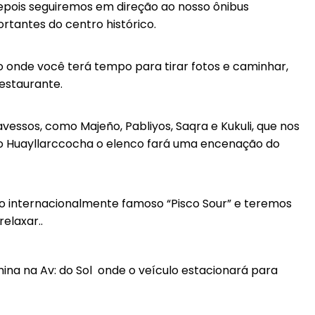
depois seguiremos em direção ao nosso ônibus
tantes do centro histórico.
o onde você terá tempo para tirar fotos e caminhar,
estaurante.
essos, como Majeño, Pabliyos, Saqra e Kukuli, que nos
o Huayllarccocha o elenco fará uma encenação do
 internacionalmente famoso “Pisco Sour” e teremos
elaxar..
ina na Av: do Sol onde o veículo estacionará para