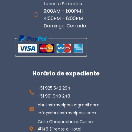
Lunes a Sabados:
9:00AM – 1:00PM |
4:00PM – 8:00PM
Domingo: Cerrado
Horário de expediente
+51 925 542 294
+51 901 949 248
chullostravelperu@gmail.com
info@chullostravelperu.com
Calle Choquechaka Cusco
#146 (Frente al Hotel