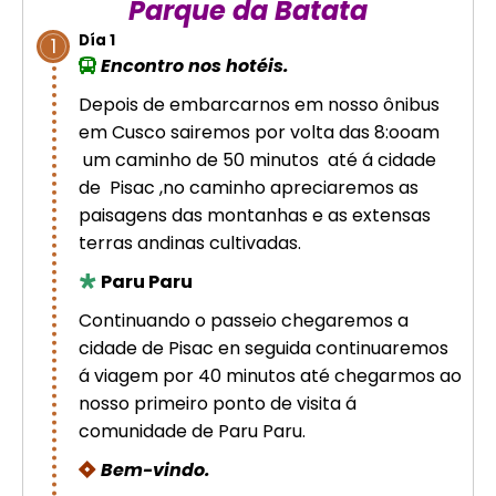
Parque da Batata
Cusco – Acomodação em hotel 4
Día 1
estrelas | Machu Picchu
1
Encontro nos hotéis.
Depois de embarcarnos em nosso ônibus
Excursão de luxo de 8 dias em
em Cusco sairemos por volta das 8:ooam
Cusco: Machu Picchu + hotel 4
estrelas
um caminho de 50 minutos até á cidade
de Pisac ,no caminho apreciaremos as
paisagens das montanhas e as extensas
terras andinas cultivadas.
Paru Paru
Continuando o passeio chegaremos a
cidade de Pisac en seguida continuaremos
á viagem por 40 minutos até chegarmos ao
nosso primeiro ponto de visita á
comunidade de Paru Paru.
Bem-vindo.