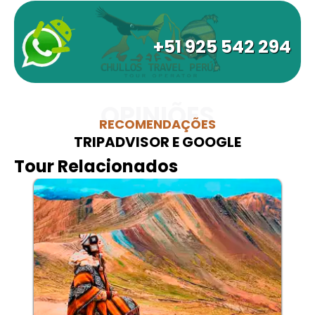
+51 925 542 294
OPINIÕES
RECOMENDAÇÕES
TRIPADVISOR E GOOGLE
Tour Relacionados