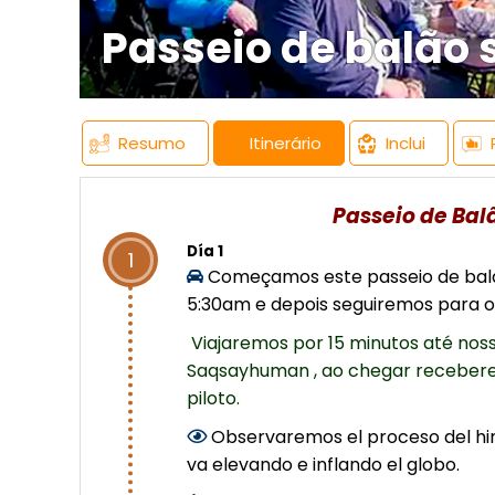
Passeio de balão 
Resumo
Itinerário
Inclui
Passeio de Balão sob
Día 1
1
Começamos este passeio de bal
5:30am e depois seguiremos para o 
Viajaremos por 15 minutos até noss
Saqsayhuman , ao chegar recebere
piloto.
Observaremos el proceso del hin
va elevando e inflando el globo.