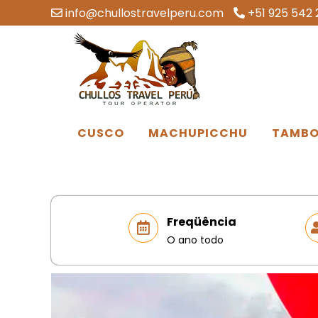
info@chullostravelperu.com
+51 925 542 
CUSCO
MACHUPICCHU
TAMBO
Freqüência
O ano todo