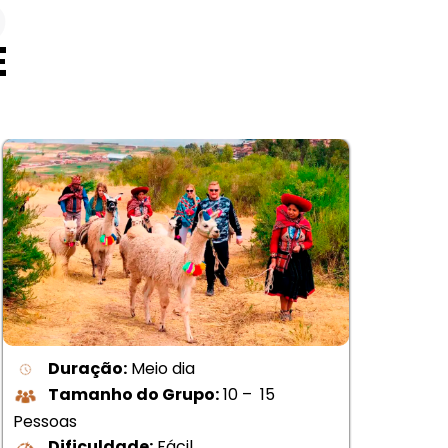
S
E
Duração:
Meio dia
Tamanho do Grupo:
10 – 15
Pessoas
Pes
Dificuldade:
Fácil