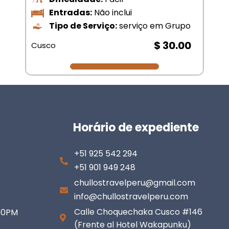
Entradas:
Não inclui
Tipo de Serviço:
serviço em Grupo
$ 30.00
Cusco
Horário de expediente
+51 925 542 294
+51 901 949 248
chullostravelperu@gmail.com
info@chullostravelperu.com
Calle Choquechaka Cusco #146
:00PM
(Frente al Hotel Wakapunku)