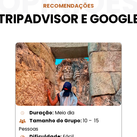
OPINIÕE
RECOMENDAÇÕES
TRIPADVISOR E GOOGL
Duração:
Meio dia
Tamanho do Grupo:
10 – 15
Pessoas
Dificuldade:
Fácil