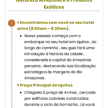
Natureza Amazônica e Produtos
Cusco – Acomodação em hotel 4
Exóticos
estrelas | Machu Picchu
Encontramos com você no seu hotel
1
Excursão de luxo de 8 dias em
entre (8:00am – 8:30am).
Cusco: Machu Picchu + hotel 4
estrelas
Nosso passeio começa com o
embarque no seu hotel em Iquitos , ao
longo do caminho , seu guia fará uma
introdução à história da cidade ,
considerada a capital da Amazônia
peruana , destacando sua localização
estratégica às margens do Rio
Amazonas .
Praça Principal de Iquitos
Chegada à praça de Armas , cercada
por edifícios coloniais construídos
durante o ciclo da borracha , Lá você