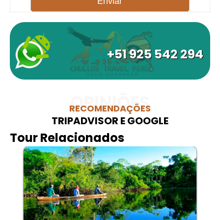
+51 925 542 294
OPINIÕES
RECOMENDAÇÕES
TRIPADVISOR E GOOGLE
Tour Relacionados