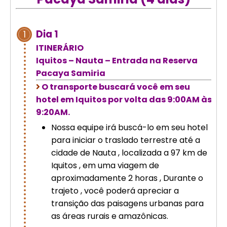
Cusco – Acomodação em hotel 4
estrelas | Machu Picchu
Dia 1
1
ITINERÁRIO
Excursão de luxo de 8 dias em
Iquitos – Nauta – Entrada na Reserva
Cusco: Machu Picchu + hotel 4
estrelas
Pacaya Samiria
O transporte buscará você em seu
hotel em Iquitos por volta das 9:00AM às
9:20AM.
Nossa equipe irá buscá-lo em seu hotel
para iniciar o traslado terrestre até a
cidade de Nauta , localizada a 97 km de
Iquitos , em uma viagem de
aproximadamente 2 horas , Durante o
trajeto , você poderá apreciar a
transição das paisagens urbanas para
as áreas rurais e amazônicas.