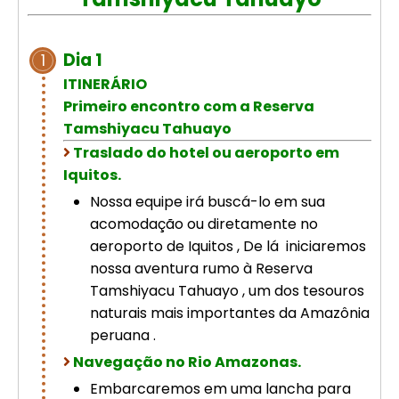
Cusco – Acomodação em hotel 4
estrelas | Machu Picchu
Dia 1
1
ITINERÁRIO
Excursão de luxo de 8 dias em
Primeiro encontro com a Reserva
Cusco: Machu Picchu + hotel 4
estrelas
Tamshiyacu Tahuayo
Traslado do hotel ou aeroporto em
Iquitos.
Nossa equipe irá buscá-lo em sua
acomodação ou diretamente no
aeroporto de Iquitos , De lá iniciaremos
nossa aventura rumo à Reserva
Tamshiyacu Tahuayo , um dos tesouros
naturais mais importantes da Amazônia
peruana .
Navegação no Rio Amazonas.
Embarcaremos em uma lancha para