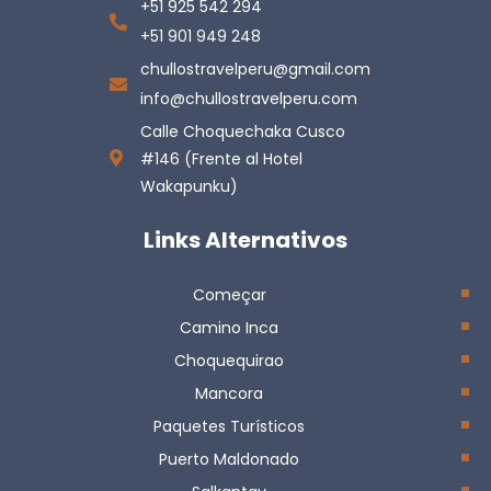
+51 925 542 294
+51 901 949 248
chullostravelperu@gmail.com
info@chullostravelperu.com
Calle Choquechaka Cusco
#146 (Frente al Hotel
Wakapunku)
Links Alternativos
Começar
Camino Inca
Choquequirao
Mancora
Paquetes Turísticos
Puerto Maldonado