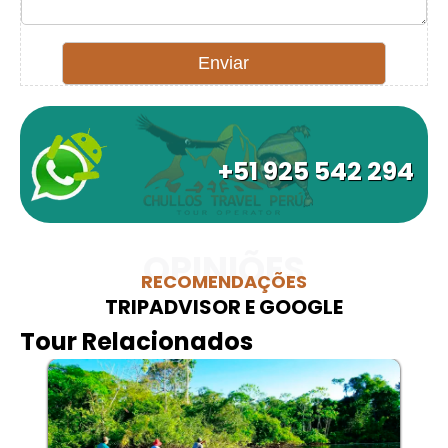
+51 925 542 294
OPINIÕES
RECOMENDAÇÕES
TRIPADVISOR E GOOGLE
Tour Relacionados