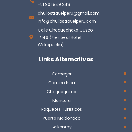
+51 901 949 248
chullostravelperu@gmail.com
info@chullostravelperu.com
Calle Choquechaka Cusco
#146 (Frente al Hotel
Wakapunku)
Links Alternativos
Começar
Camino Inca
Choquequirao
Mancora
Paquetes Turísticos
Puerto Maldonado
Salkantay