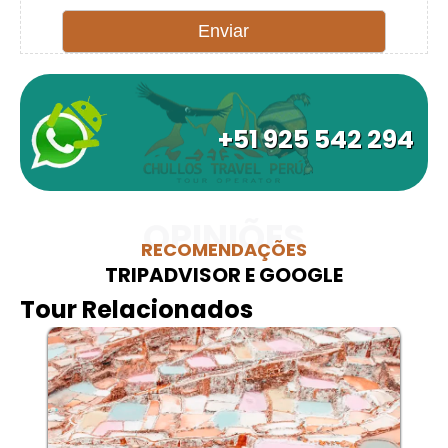
+51 925 542 294
OPINIÕES
RECOMENDAÇÕES
TRIPADVISOR E GOOGLE
Tour Relacionados