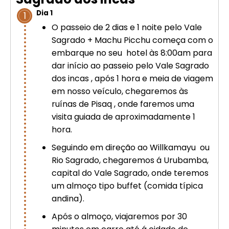
Cusco – Acomodação em hotel 4
Dia 1
1
estrelas | Machu Picchu
O passeio de 2 dias e 1 noite pelo Vale
Sagrado + Machu Picchu começa com o
Excursão de luxo de 8 dias em
embarque no seu hotel às 8:00am para
Cusco: Machu Picchu + hotel 4
dar início ao passeio pelo Vale Sagrado
estrelas
dos incas , após 1 hora e meia de viagem
em nosso veículo, chegaremos às
ruínas de Pisaq , onde faremos uma
visita guiada de aproximadamente 1
hora.
Seguindo em direção ao Willkamayu ou
Rio Sagrado, chegaremos á Urubamba,
capital do Vale Sagrado, onde teremos
um almoço tipo buffet (comida típica
andina).
Após o almoço, viajaremos por 30