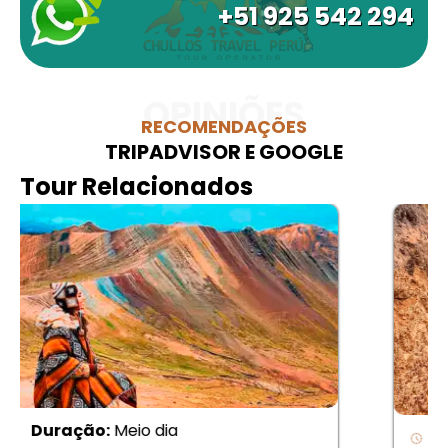
+51 925 542 294
OPINIÕES
RECOMENDAÇÕES
TRIPADVISOR E GOOGLE
Tour Relacionados
Duração:
Meio dia