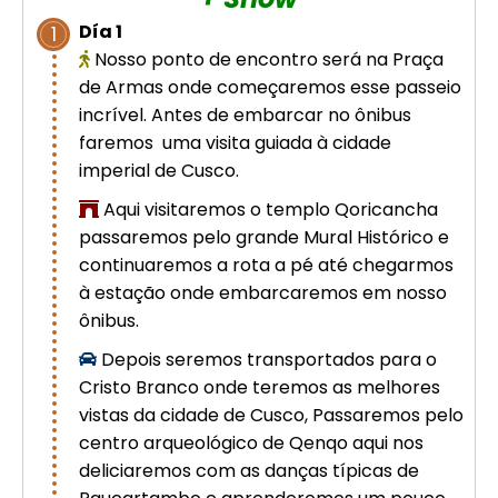
Cusco – Acomodação em hotel 4
Día 1
1
estrelas | Machu Picchu
Nosso ponto de encontro será na Praça
de Armas onde começaremos esse passeio
Excursão de luxo de 8 dias em
incrível. Antes de embarcar no ônibus
Cusco: Machu Picchu + hotel 4
faremos uma visita guiada à cidade
estrelas
imperial de Cusco.
Aqui visitaremos o templo Qoricancha
passaremos pelo grande Mural Histórico e
continuaremos a rota a pé até chegarmos
à estação onde embarcaremos em nosso
ônibus.
Depois seremos transportados para o
Cristo Branco onde teremos as melhores
vistas da cidade de Cusco, Passaremos pelo
centro arqueológico de Qenqo aqui nos
deliciaremos com as danças típicas de