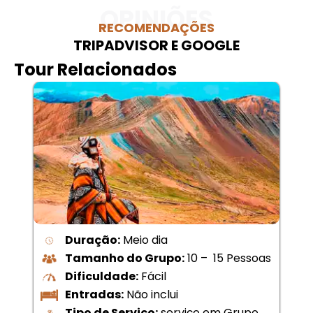
OPINIÕES
RECOMENDAÇÕES
TRIPADVISOR E GOOGLE
Tour Relacionados
Duração:
Meio dia
Tamanho do Grupo:
10 – 15 Pessoas
Dificuldade:
Fácil
Entradas:
Não inclui
Tipo de Serviço:
serviço em Grupo