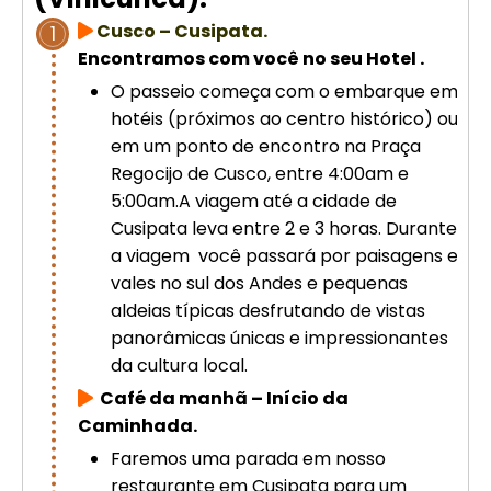
Cusco – Acomodação em hotel 4
Cusco – Cusipata.
1
estrelas | Machu Picchu
Encontramos com você no seu Hotel .
O passeio começa com o embarque em
Excursão de luxo de 8 dias em
hotéis (próximos ao centro histórico) ou
Cusco: Machu Picchu + hotel 4
em um ponto de encontro na Praça
estrelas
Regocijo de Cusco, entre 4:00am e
5:00am.A viagem até a cidade de
Cusipata leva entre 2 e 3 horas. Durante
a viagem você passará por paisagens e
vales no sul dos Andes e pequenas
aldeias típicas desfrutando de vistas
panorâmicas únicas e impressionantes
da cultura local.
Café da manhã – Início da
Caminhada.
Faremos uma parada em nosso
restaurante em Cusipata para um