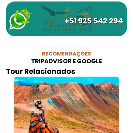
+51 925 542 294
OPINIÕES
RECOMENDAÇÕES
TRIPADVISOR E GOOGLE
Tour Relacionados