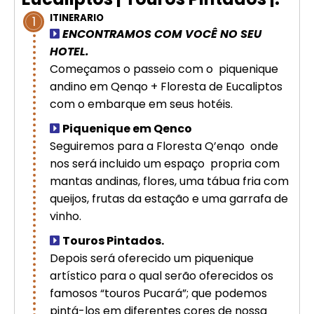
Cusco – Acomodação em hotel 4
ITINERARIO
1
estrelas | Machu Picchu
ENCONTRAMOS COM VOCÊ NO SEU
HOTEL.
Excursão de luxo de 8 dias em
Começamos o passeio com o piquenique
Cusco: Machu Picchu + hotel 4
andino em Qenqo + Floresta de Eucaliptos
estrelas
com o embarque em seus hotéis.
Piquenique em Qenco
Seguiremos para a Floresta Q’enqo onde
nos será incluido um espaço propria com
mantas andinas, flores, uma tábua fria com
queijos, frutas da estação e uma garrafa de
vinho.
Touros Pintados.
Depois será oferecido um piquenique
artístico para o qual serão oferecidos os
famosos “touros Pucará”; que podemos
pintá-los em diferentes cores de nossa