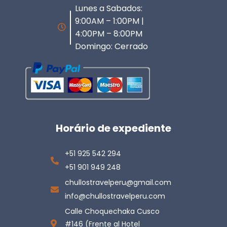
Lunes a Sabados:
9:00AM – 1:00PM |
4:00PM – 8:00PM
Domingo: Cerrado
Horário de expediente
+51 925 542 294
+51 901 949 248
chullostravelperu@gmail.com
info@chullostravelperu.com
Calle Choquechaka Cusco
#146 (Frente al Hotel