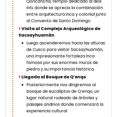
Qoricancha, templo dedicado al dios
picchu
Inti, donde se aprecia la combinación
Tour Tiahuanaco desde Puno 1 día-
entre arquitectura inca y colonial junto
Puerta del Sol & Bolivia
Tour de lujo Cusco 8 dias
al Convento de Santo Domingo.
Machupicchu + Hotel 4*
Visita al Complejo Arqueológico de
Tour Uros Taquile 1 día | Salidas
Sacsayhuamán
desde Puno
Luego ascenderemos hacia las alturas
de Cusco para visitar Sacsayhuamán,
una impresionante fortaleza inca
famosa por sus enormes muros de
piedra y su importancia histórica.
Llegada al Bosque de Q’enqo
Posteriormente nos dirigiremos al
bosque de eucaliptos de Q’enqo, un
lugar natural rodeado de árboles y
paisajes andinos donde comenzará la
experiencia cultural.