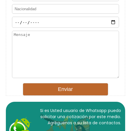
Si es Usted usuario de Whatsapp puedo
solicitar una cotización por este medio.
Agréguenos a su lista de contactos.