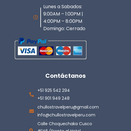
Lunes a Sabados:
9:00AM – 1:00PM |
4:00PM – 8:00PM
Domingo: Cerrado
Contáctanos
+51 925 542 294
+51 901 949 248
chullostravelperu@gmail.com
info@chullostravelperu.com
Calle Choquechaka Cusco
#146 (Frente al Hotel