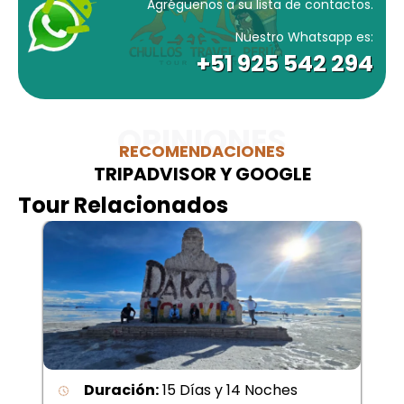
Agréguenos a su lista de contactos.
Nuestro Whatsapp es:
+51 925 542 294
OPINIONES
RECOMENDACIONES
TRIPADVISOR Y GOOGLE
Tour Relacionados
Duración:
15 Días y 14 Noches