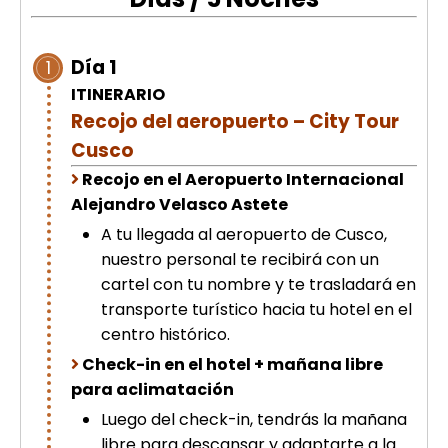
picchu
Tour Tiahuanaco desde Puno 1 día-
Puerta del Sol & Bolivia
Día 1
1
Tour de lujo Cusco 8 dias
ITINERARIO
Machupicchu + Hotel 4*
Tour Uros Taquile 1 día | Salidas
Recojo del aeropuerto – City Tour
desde Puno
Cusco
Recojo en el Aeropuerto Internacional
Alejandro Velasco Astete
A tu llegada al aeropuerto de Cusco,
nuestro personal te recibirá con un
cartel con tu nombre y te trasladará en
transporte turístico hacia tu hotel en el
centro histórico.
Check-in en el hotel + mañana libre
para aclimatación
Luego del check-in, tendrás la mañana
libre para descansar y adaptarte a la