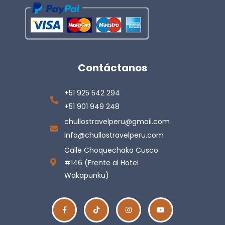
Contáctanos
+51 925 542 294
+51 901 949 248
chullostravelperu@gmail.com
info@chullostravelperu.com
Calle Choquechaka Cusco
#146 (Frente al Hotel
Wakapunku)