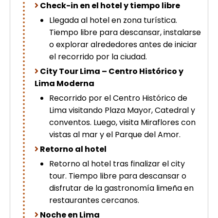
Check-in en el hotel y tiempo libre
picchu
Tour Tiahuanaco desde Puno 1 día-
Llegada al hotel en zona turística.
Puerta del Sol & Bolivia
Tiempo libre para descansar, instalarse
Tour de lujo Cusco 8 dias
o explorar alrededores antes de iniciar
Machupicchu + Hotel 4*
el recorrido por la ciudad.
Tour Uros Taquile 1 día | Salidas
desde Puno
City Tour Lima – Centro Histórico y
Lima Moderna
Recorrido por el Centro Histórico de
Lima visitando Plaza Mayor, Catedral y
conventos. Luego, visita Miraflores con
vistas al mar y el Parque del Amor.
Retorno al hotel
Retorno al hotel tras finalizar el city
tour. Tiempo libre para descansar o
disfrutar de la gastronomía limeña en
restaurantes cercanos.
Noche en Lima