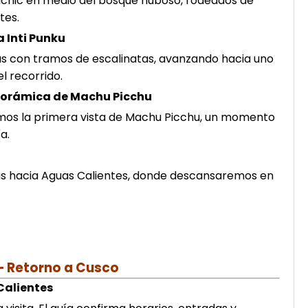
icnic en medio del bosque nuboso, rodeados de
tes.
 Inti Punku
s con tramos de escalinatas, avanzando hacia uno
l recorrido.
anorámica de Machu Picchu
emos la primera vista de Machu Picchu, un momento
a.
 hacia Aguas Calientes, donde descansaremos en
– Retorno a Cusco
Calientes