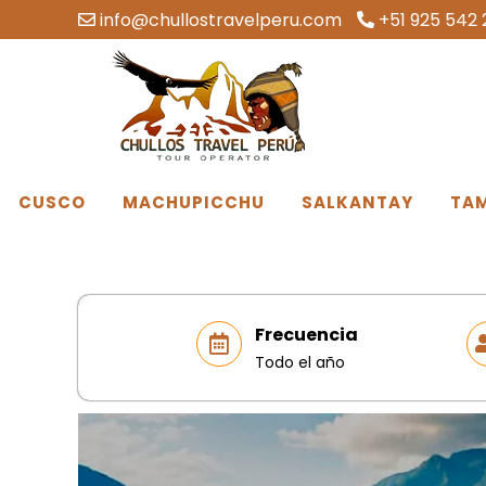
info@chullostravelperu.com
+51 925 542 
CUSCO
MACHUPICCHU
SALKANTAY
TA
Frecuencia
Todo el año