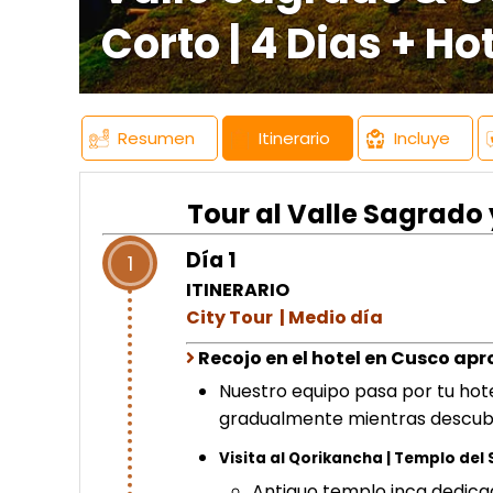
Corto | 4 Dias + Ho
Resumen
Itinerario
Incluye
Tour al Valle Sagrado
Día 1
1
ITINERARIO
City Tour | Medio día
Recojo en el hotel en Cusco aprox
Nuestro equipo pasa por tu hotel
gradualmente mientras descubres
Visita al Qorikancha | Templo del 
Antiguo templo inca dedica