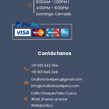
9:00AM – 1:00PM |
4:00PM – 8:00PM
Domingo: Cerrado
Contáctanos
+51 925 542 294
+51 901 949 248
chullostravelperu@gmail.com
info@chullostravelperu.com
Calle Choquechaka Cusco
#146 (Frente al Hotel
Wakapunku)