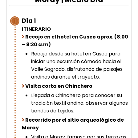
picchu
Tour Tiahuanaco desde Puno 1 día-
Puerta del Sol & Bolivia
Día 1
1
Tour de lujo Cusco 8 dias
ITINERARIO
Machupicchu + Hotel 4*
Tour Uros Taquile 1 día | Salidas
Recojo en el hotel en Cusco aprox. (8:00
desde Puno
– 8:30 a.m)
Recojo desde su hotel en Cusco para
iniciar una excursión cómoda hacia el
Valle Sagrado, disfrutando de paisajes
andinos durante el trayecto.
Visita corta en Chinchero
Llegada a Chinchero para conocer su
tradición textil andina, observar algunas
tiendas de tejidos.
Recorrido por el sitio arqueológico de
Moray
Visita a Moray, famoso por sus terrazas