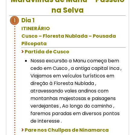
Cusco – Acomodação em hotel 4
na Selva
estrelas | Machu Picchu
Dia 1
1
ITINERÁRIO
Excursão de luxo de 8 dias em
Cusco – Floresta Nublada – Pousada
Cusco: Machu Picchu + hotel 4
estrelas
Pilcopata
Partida de Cusco
Nossa excursão a Manu começa bem
cedo em Cusco , a antiga capital Inca ,
Viajamos em veículos turísticos em
direção à Floresta Nublada ,
atravessando vales andinos com
montanhas majestosas e paisagens
verdejantes , Ao longo do caminho ,
faremos paradas em diversos pontos
de interesse .
Pare nos Chullpas de Ninamarca