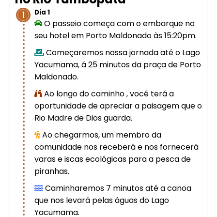
Cusco – Acomodação em hotel 4
Dia 1
1
estrelas | Machu Picchu
O passeio começa com o embarque no
seu hotel em Porto Maldonado às 15:20pm.
Excursão de luxo de 8 dias em
Começaremos nossa jornada até o Lago
Cusco: Machu Picchu + hotel 4
Yacumama, á 25 minutos da praça de Porto
estrelas
Maldonado.
Ao longo do caminho , você terá a
oportunidade de apreciar a paisagem que o
Rio Madre de Dios guarda.
Ao chegarmos, um membro da
comunidade nos receberá e nos fornecerá
varas e iscas ecológicas para a pesca de
piranhas.
Caminharemos 7 minutos até a canoa
que nos levará pelas águas do Lago
Yacumama.