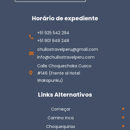
Horário de expediente
+51 925 542 294
+51 901 949 248
chullostravelperu@gmail.com
info@chullostravelperu.com
Calle Choquechaka Cusco
#146 (Frente al Hotel
Wakapunku)
Links Alternativos
Começar
Camino Inca
Choquequirao