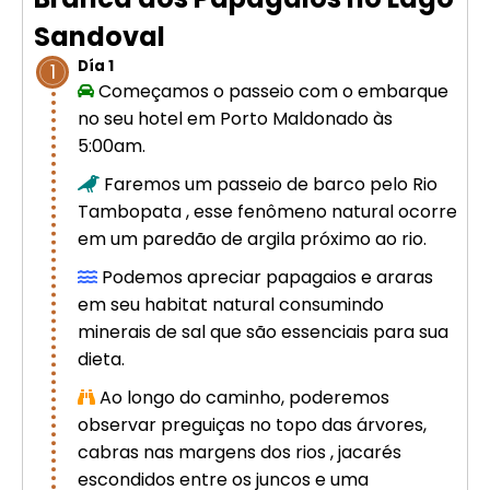
Cusco – Acomodação em hotel 4
Sandoval
estrelas | Machu Picchu
Día 1
1
Começamos o passeio com o embarque
Excursão de luxo de 8 dias em
no seu hotel em Porto Maldonado às
Cusco: Machu Picchu + hotel 4
5:00am.
estrelas
Faremos um passeio de barco pelo Rio
Tambopata , esse fenômeno natural ocorre
em um paredão de argila próximo ao rio.
Podemos apreciar papagaios e araras
em seu habitat natural consumindo
minerais de sal que são essenciais para sua
dieta.
Ao longo do caminho, poderemos
observar preguiças no topo das árvores,
cabras nas margens dos rios , jacarés
escondidos entre os juncos e uma