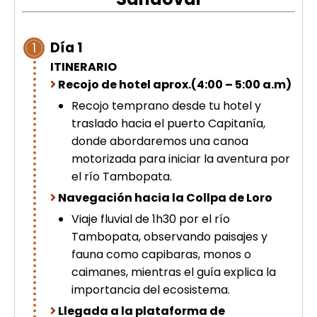
picchu
Tour Tiahuanaco desde Puno 1 día-
Puerta del Sol & Bolivia
Día 1
1
Tour de lujo Cusco 8 dias
ITINERARIO
Machupicchu + Hotel 4*
Tour Uros Taquile 1 día | Salidas
Recojo de hotel aprox.(4:00 – 5:00 a.m)
desde Puno
Recojo temprano desde tu hotel y
traslado hacia el puerto Capitanía,
donde abordaremos una canoa
motorizada para iniciar la aventura por
el río Tambopata.
Navegación hacia la Collpa de Loro
Viaje fluvial de 1h30 por el río
Tambopata, observando paisajes y
fauna como capibaras, monos o
caimanes, mientras el guía explica la
importancia del ecosistema.
Llegada a la plataforma de