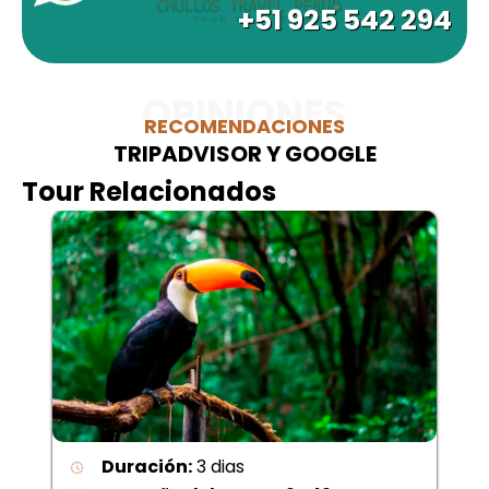
+51 925 542 294
OPINIONES
RECOMENDACIONES
TRIPADVISOR Y GOOGLE
Tour Relacionados
Duración:
3 dias