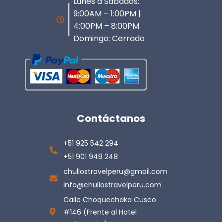
Lunes a Sabados:
9:00AM – 1:00PM |
4:00PM – 8:00PM
Domingo: Cerrado
Contáctanos
+51 925 542 294
+51 901 949 248
chullostravelperu@gmail.com
info@chullostravelperu.com
Calle Choquechaka Cusco
#146 (Frente al Hotel