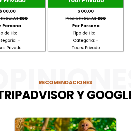
r Privado
Tour Privado
$ 00.00
$ 00.00
o REGULAR
$00
Precio REGULAR
$00
r Persona
Por Persona
po de Hb: –
Tipo de Hb: –
tegoría: –
Categoría: –
rs: Privado
Tours: Privado
OPINIONE
RECOMENDACIONES
TRIPADVISOR Y GOOGL