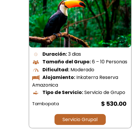
Duración:
3 dias
Tamaño del Grupo:
6 – 10 Personas
Dificultad:
Moderado
Alojamiento:
Inkaterra Reserva
Amazonica
upo
Tipo de Servicio:
Servicio de Grupo
.00
$ 530.00
Tambopata
Servicio Grupal