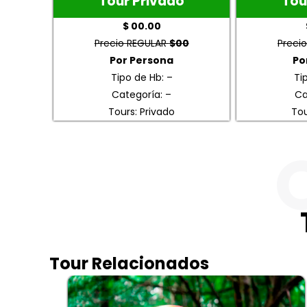
Tour Privado
Tou
$ 00.00
Precio REGULAR
$00
Preci
Por Persona
Po
Tipo de Hb: –
Ti
Categoría: –
Ca
Tours: Privado
Tou
Tour Relacionados