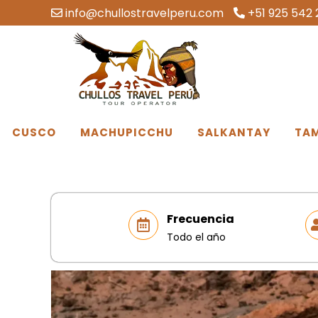
info@chullostravelperu.com
+51 925 542 
CUSCO
MACHUPICCHU
SALKANTAY
TA
Frecuencia
Todo el año