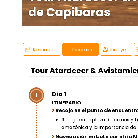
de Capibaras
Resumen
Itinerario
Incluye
Tour Atardecer & Avistami
Día 1
1
ITINERARIO
Recojo en el punto de encuentro
Recojo en la plaza de armas y tr
amazónica y la importancia d
Navegación en bote por el río 