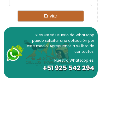
Si es Usted usuario de Whatsapp
puedo solicitar una cotización por
este medio. Agréguenos a su lista de
contactos.
Nuestro Whatsapp es:
+51 925 542 294