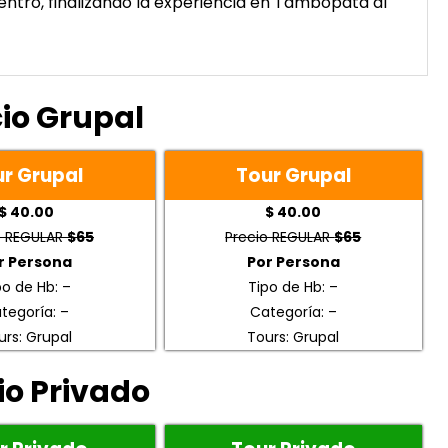
entro, finalizando la experiencia en Tambopata al
cio Grupal
r Grupal
Tour Grupal
$ 40.00
$ 40.00
o REGULAR
$65
Precio REGULAR
$65
r Persona
Por Persona
po de Hb: –
Tipo de Hb: –
tegoría: –
Categoría: –
urs: Grupal
Tours: Grupal
io Privado