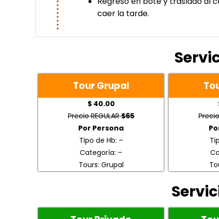
Regreso en bote y traslado al c
caer la tarde.
Servi
Tour Grupal
Tou
$ 40.00
Precio REGULAR
$65
Preci
Por Persona
Po
Tipo de Hb: –
Ti
Categoría: –
Ca
Tours: Grupal
To
Servic