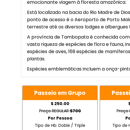
emocionante viagem à floresta amazônica.
Está localizado na bacia do Rio Madre de Dios ,
ponto de acesso é o Aeroporto de Porto Maldo
terrestre até os diversos lodges e albergues t
A província de Tambopata é conhecida como 
vasta riqueza de espécies de flora e fauna, i
espécies de aves, 169 espécies de mamíferos,
plantas.
Espécies emblemáticas incluem a onça-pintada
Passeio em Grupo
Passe
$ 250.00
Preço REGULAR
$700
Preço
Por Pessoa
P
Tipo de Hb: Doble / Triple
Tipo de H