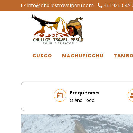
info@chullostravelperu.com
+51 925 542 
CUSCO
MACHUPICCHU
TAMBO
Freqüência
O Ano Todo