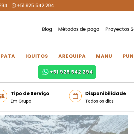
294
+51 925 542 294
Blog
Métodos de pago
Proyectos S
PATA
IQUITOS
AREQUIPA
MANU
PUN
+51 925 542 294
Tipo de Serviço
Disponibilidade
Em Grupo
Todos os dias