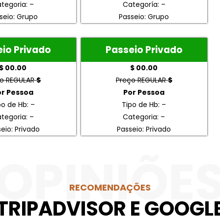
tegoria: –
Categoría: –
seio: Grupo
Passeio: Grupo
io Privado
Passeio Privado
$ 00.00
$ 00.00
ço REGULAR
$
Preço REGULAR
$
or Pessoa
Por Pessoa
po de Hb: –
Tipo de Hb: –
tegoria: –
Categoria: –
eio: Privado
Passeio: Privado
OPINIÕE
RECOMENDAÇÕES
TRIPADVISOR E GOOGL