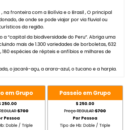
 na fronteira com a Bolívia e o Brasil , O principal
nado, de onde se pode viajar por via fluvial ou
urísticos da região.
a “capital da biodiversidade do Peru”. Abriga uma
ncluindo mais de 1.300 variedades de borboletas, 632
 180 espécies de répteis e anfíbios e milhares de
, o jacaré-açu, a arara-azul, o tucano e a harpia.
io em Grupo
Passeio em Grupo
$ 250.00
$ 250.00
 REGULAR
$700
Preço REGULAR
$700
or Pessoa
Por Pessoa
b: Doble / Triple
Tipo de Hb: Doble / Triple