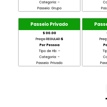
Categoria: –
Ca
Passeio: Grupo
Pas
Passeio Privado
Passe
$ 00.00
Preço REGULAR
$
Pre
Por Pessoa
P
Tipo de Hb: –
Ti
Categoria: –
Ca
Passeio: Privado
Pass