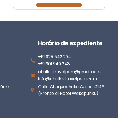
Horário de expediente
+51 925 542 294
+51 901 949 248
chullostravelperu@gmail.com
info@chullostravelperu.com
Calle Choquechaka Cusco #146
:00PM
(Frente al Hotel Wakapunku)