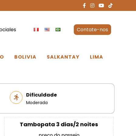
ociales
Contate-nos
O
BOLIVIA
SALKANTAY
LIMA
Dificuldade
Moderada
Tambopata 3 dias/2 noites
preço do passeio