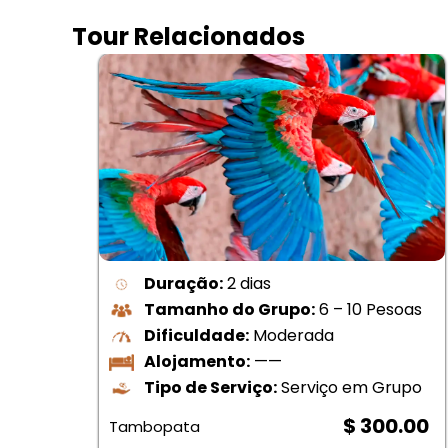
Tour Relacionados
Duração:
2 dias
soas
Tamanho do Grupo:
6 – 10 Pesoas
Dificuldade:
Moderada
ento
Alojamento:
——
upo
Tipo de Serviço:
Serviço em Grupo
.00
$ 300.00
Tambopata