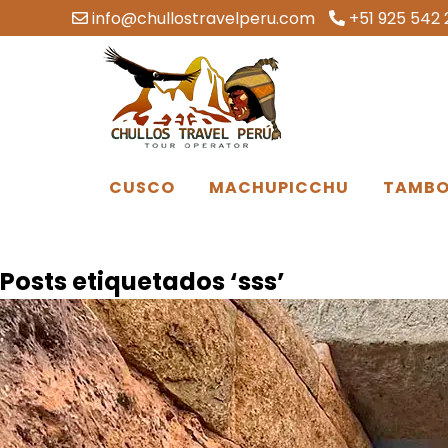
info@chullostravelperu.com
+51 925 542 
CUSCO
MACHUPICCHU
TAMBO
Posts etiquetados ‘sss’