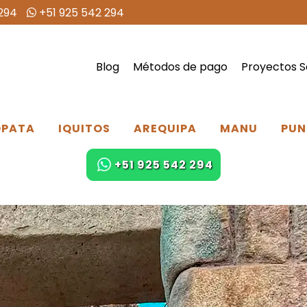
294
+51 925 542 294
Blog
Métodos de pago
Proyectos S
PATA
IQUITOS
AREQUIPA
MANU
PUN
+51 925 542 294