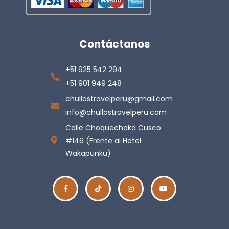
Contáctanos
+51 925 542 294
+51 901 949 248
chullostravelperu@gmail.com
info@chullostravelperu.com
Calle Choquechaka Cusco
#146 (Frente al Hotel
Wakapunku)