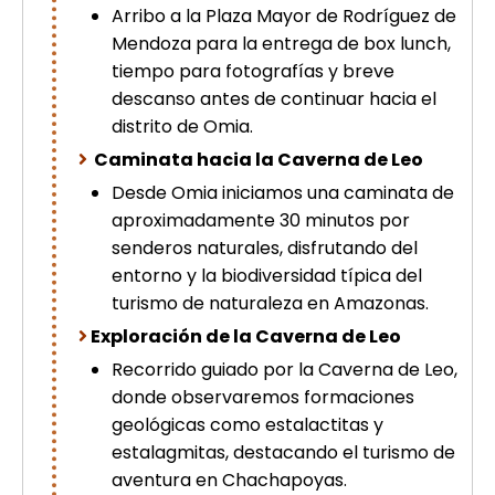
Arribo a la Plaza Mayor de Rodríguez de
picchu
Tour Tiahuanaco desde Puno 1 día-
Mendoza para la entrega de box lunch,
Puerta del Sol & Bolivia
tiempo para fotografías y breve
Tour de lujo Cusco 8 dias
descanso antes de continuar hacia el
Machupicchu + Hotel 4*
distrito de Omia.
Tour Uros Taquile 1 día | Salidas
desde Puno
Caminata hacia la Caverna de Leo
Desde Omia iniciamos una caminata de
aproximadamente 30 minutos por
senderos naturales, disfrutando del
entorno y la biodiversidad típica del
turismo de naturaleza en Amazonas.
Exploración de la Caverna de Leo
Recorrido guiado por la Caverna de Leo,
donde observaremos formaciones
geológicas como estalactitas y
estalagmitas, destacando el turismo de
aventura en Chachapoyas.