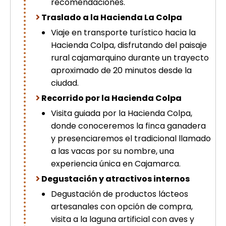
recomendaciones.
picchu
Traslado a la Hacienda La Colpa
Tour Tiahuanaco desde Puno 1 día-
Puerta del Sol & Bolivia
Viaje en transporte turístico hacia la
Tour de lujo Cusco 8 dias
Hacienda Colpa, disfrutando del paisaje
Machupicchu + Hotel 4*
rural cajamarquino durante un trayecto
Tour Uros Taquile 1 día | Salidas
aproximado de 20 minutos desde la
desde Puno
ciudad.
Recorrido por la Hacienda Colpa
Visita guiada por la Hacienda Colpa,
donde conoceremos la finca ganadera
y presenciaremos el tradicional llamado
a las vacas por su nombre, una
experiencia única en Cajamarca.
Degustación y atractivos internos
Degustación de productos lácteos
artesanales con opción de compra,
visita a la laguna artificial con aves y